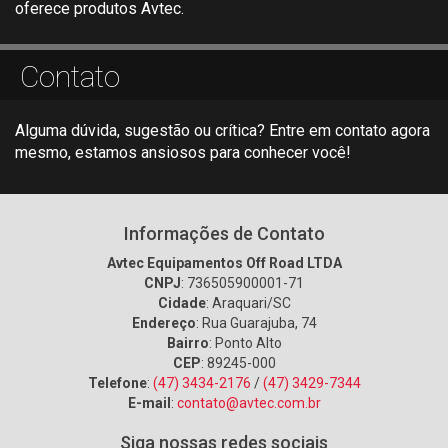
oferece produtos Avtec.
Contato
Alguma dúvida, sugestão ou crítica? Entre em contato agora
mesmo, estamos ansiosos para conhecer você!
Informações de Contato
Avtec Equipamentos Off Road LTDA
CNPJ
: 736505900001-71
Cidade
: Araquari/SC
Endereço
: Rua Guarajuba, 74
Bairro
: Ponto Alto
CEP
: 89245-000
Telefone
:
(47) 3434-2176
/
(47) 3429-7344
E-mail
:
contato@avtec.com.br
Siga nossas redes sociais