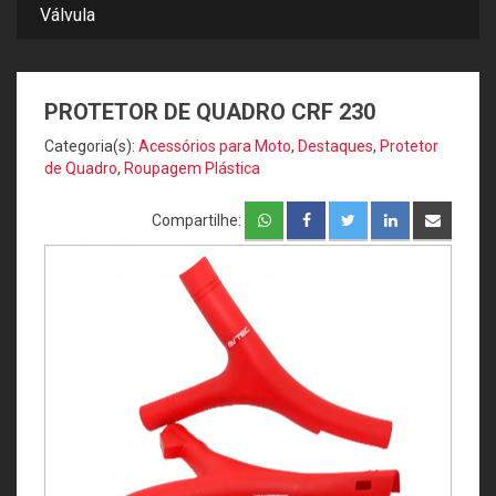
Válvula
PROTETOR DE QUADRO CRF 230
Categoria(s):
Acessórios para Moto
,
Destaques
,
Protetor
de Quadro
,
Roupagem Plástica
Compartilhe: