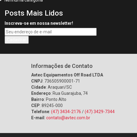
Nenhuma categoria
Posts Mais Lidos
Inscreva-se em nossa newsletter!
Informações de Contato
Avtec Equipamentos Off Road LTDA
CNPJ
: 736505900001-71
Cidade
: Araquari/SC
Endereço
: Rua Guarajuba, 74
Bairro
: Ponto Alto
CEP
: 89245-000
Telefone
:
(47) 3434-2176
/
(47) 3429-7344
E-mail
:
contato@avtec.com.br